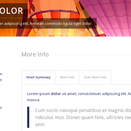
DOLOR
r adipiscing elit. Aenean commodo ligula eget dolor.
More Info
r.
Short Summary
More Info
Even More Info
t
Lorem ipsum
dolor
sit amet, consectetuer adipiscing elit
massa.
t
Cum sociis natoque penatibus et magnis dis
ridiculus mus. Donec quam felis, ultricies ne
sem.