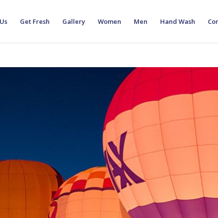
 Us
Get Fresh
Gallery
Women
Men
Hand Wash
Con